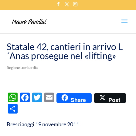
Statale 42, cantieri in arrivo L
´Anas prosegue nel «lifting»
Regione Lombardia
W
F
T
E
Share
Post
h
ac
w
m
C
at
e
itt
ail
o
s
b
er
Bresciaoggi 19 novembre 2011
n