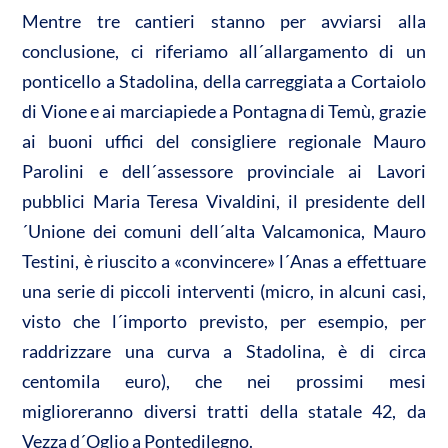
A
o
di
Mentre tre cantieri stanno per avviarsi alla
p
o
vi
conclusione, ci riferiamo all´allargamento di un
p
k
di
ponticello a Stadolina, della carreggiata a Cortaiolo
di Vione e ai marciapiede a Pontagna di Temù, grazie
ai buoni uffici del consigliere regionale Mauro
Parolini e dell´assessore provinciale ai Lavori
pubblici Maria Teresa Vivaldini, il presidente dell
´Unione dei comuni dell´alta Valcamonica, Mauro
Testini, è riuscito a «convincere» l´Anas a effettuare
una serie di piccoli interventi (micro, in alcuni casi,
visto che l´importo previsto, per esempio, per
raddrizzare una curva a Stadolina, è di circa
centomila euro), che nei prossimi mesi
miglioreranno diversi tratti della statale 42, da
Vezza d´Oglio a Pontedilegno.