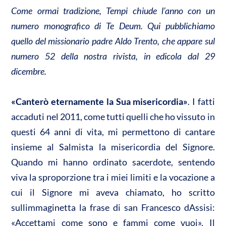
A
o
di
Come ormai tradizione, Tempi chiude l’anno con un
p
o
vi
numero monografico di Te Deum. Qui pubblichiamo
p
k
di
quello del missionario padre Aldo Trento, che appare sul
numero 52 della nostra rivista, in edicola dal 29
dicembre.
«Canterò eternamente la Sua misericordia»
. I fatti
accaduti nel 2011, come tutti quelli che ho vissuto in
questi 64 anni di vita, mi permettono di cantare
insieme al Salmista la misericordia del Signore.
Quando mi hanno ordinato sacerdote, sentendo
viva la sproporzione tra i miei limiti e la vocazione a
cui il Signore mi aveva chiamato, ho scritto
sullimmaginetta la frase di san Francesco dAssisi:
«Accettami come sono e fammi come vuoi». Il