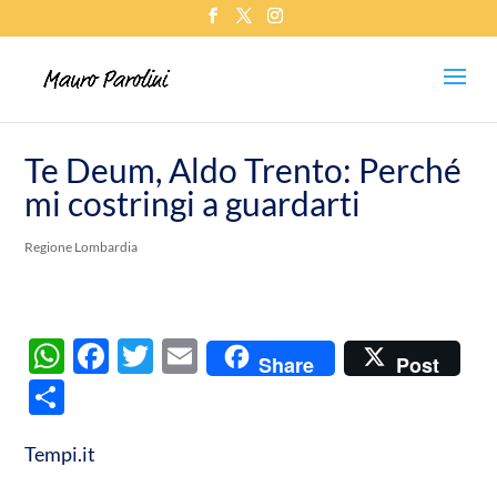
Te Deum, Aldo Trento: Perché
mi costringi a guardarti
Regione Lombardia
W
F
T
E
Share
Post
h
ac
w
m
C
at
e
itt
ail
o
s
b
er
Tempi.it
n