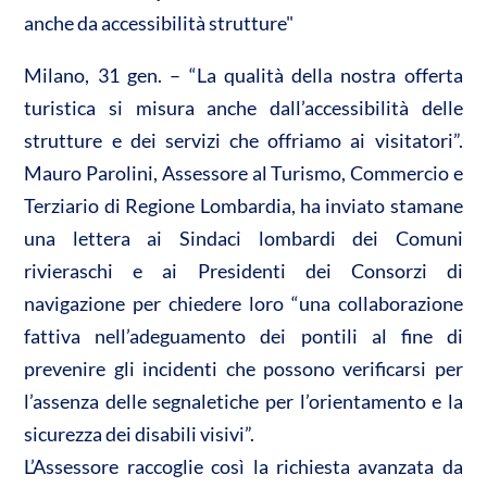
n
anche da accessibilità strutture"
A
o
di
p
o
vi
Milano, 31 gen. – “La qualità della nostra offerta
p
k
di
turistica si misura anche dall’accessibilità delle
strutture e dei servizi che offriamo ai visitatori”.
Mauro Parolini, Assessore al Turismo, Commercio e
Terziario di Regione Lombardia, ha inviato stamane
una lettera ai Sindaci lombardi dei Comuni
rivieraschi e ai Presidenti dei Consorzi di
navigazione per chiedere loro “una collaborazione
fattiva nell’adeguamento dei pontili al fine di
prevenire gli incidenti che possono verificarsi per
l’assenza delle segnaletiche per l’orientamento e la
sicurezza dei disabili visivi”.
L’Assessore raccoglie così la richiesta avanzata da