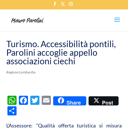
Turismo. Accessibilità pontili,
Parolini accoglie appello
associazioni ciechi
Regione Lombardia
W
F
T
E
Share
Post
h
ac
w
m
C
at
e
itt
ail
o
s
b
er
L'Assessore: "Qualità offerta turistica si misura