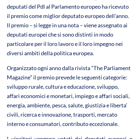
n
deputati del Pdl al Parlamento europeo ha ricevuto
A
o
di
il premio come miglior deputato europeo dell’anno.
p
o
vi
Il premio – si legge in una nota – viene assegnato ai
p
k
di
deputati europei che si sono distinti in modo
particolare per il loro lavoro e il loro impegno nei
diversi ambiti della politica europea.
Organizzato ogni anno dalla rivista ”The Parliament
Magazine” il premio prevede le seguenti categorie:
sviluppo rurale, cultura e educazione, sviluppo,
affari economici e monetari, impiego e affari sociali,
energia, ambiente, pesca, salute, giustizia e liberta’
civili, ricerca e innovazione, trasporti, mercato
interno e consumatori, contributo eccezionale.
I vincitori vengono votati dai deputati europei e