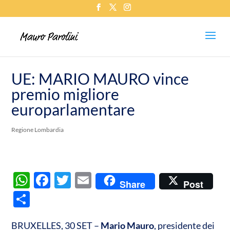
UE: MARIO MAURO vince
premio migliore
europarlamentare
Regione Lombardia
W
F
T
E
Share
Post
h
ac
w
m
C
at
e
itt
ail
o
s
b
er
BRUXELLES, 30 SET –
Mario Mauro
, presidente dei