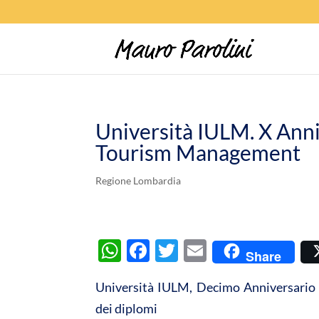
Università IULM. X Anni
Tourism Management
Regione Lombardia
W
F
T
E
Share
h
ac
w
m
Università IULM, Decimo Anniversario
at
e
itt
ail
dei diplomi
s
b
er