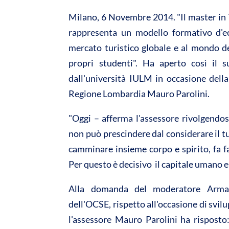
A
o
Milano, 6 Novembre 2014. "Il master in
p
o
rappresenta un modello formativo d'ec
p
k
mercato turistico globale e al mondo de
propri studenti". Ha aperto così il s
dall'università IULM in occasione della
Regione Lombardia Mauro Parolini.
"Oggi – afferma l'assessore rivolgendos
non può prescindere dal considerare il tu
camminare insieme corpo e spirito, fa f
Per questo è decisivo il capitale umano e
Alla domanda del moderatore Arman
dell'OCSE, rispetto all'occasione di svil
l'assessore Mauro Parolini ha rispost