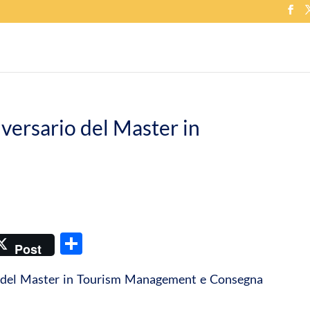
versario del Master in
C
Post
o
 del Master in Tourism Management e Consegna
n
di