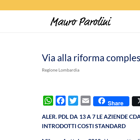
Via alla riforma comples
Regione Lombardia
W
F
T
E
Share
h
ac
w
m
ALER. PDL DA 13 A 7 LE AZIENDE C
at
e
itt
ail
INTRODOTTI COSTI STANDARD
s
b
er