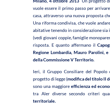
A
o
Milano, 4 ottobre 2013
 Un progetto d
p
o
vuole essere il primo passo per arrivare
p
k
casa, attraverso una nuova proposta che
Una riforma condivisa, che vuole andare 
abitative tenendo in considerazione sia 
(vedi giovani coppie, famiglie monoparenta
risposta. E quanto affermano il
Capogr
Regione Lombardia, Mauro Parolini, e 
della Commissione V Territorio.
Ieri, il Gruppo Consiliare del Popolo 
progetto di legge (
modifica del titolo II
sono una maggiore
efficienza ed econo
tra Aler diverse secondo criteri qua
territoriale.