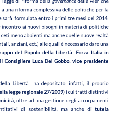
vi
i legge di riforma della
governance
delle Aler che
di
 a una riforma complessiva delle politiche per la
 sarà formulata entro i primi tre mesi del 2014.
incontro ai nuovi bisogni in materia di politiche
i ceti meno abbienti ma anche quelle nuove realtà
li, anziani, ect.) alle quali è necessario dare una
uppo del Popolo della Libertà  Forza Italia in
il Consigliere Luca Del Gobbo, vice presidente
della Libertà ha depositato, infatti, il proprio
 della legge regionale 27/2009)
i cui tratti distintivi
micità,
oltre ad una gestione degli accorpamenti
ntitativi di sostenibilità, ma anche di
tutela