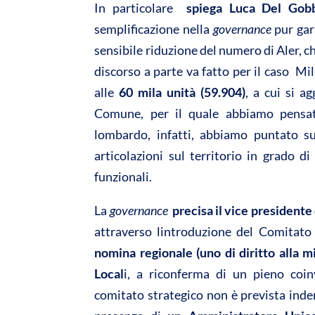
In particolare 
spiega Luca Del Go
semplificazione nella
governance
pur gar
sensibile riduzione del numero di Aler, 
discorso a parte va fatto per il caso Mi
alle
60 mila unità (59.904)
,
a cui si a
Comune, per il quale abbiamo pensat
lombardo, infatti, abbiamo puntato s
articolazioni sul territorio in grado d
funzionali.
La
governance

precisa il vice president
attraverso lintroduzione del Comitat
nomina regionale (uno di diritto alla m
Local
i, a riconferma di un pieno coi
comitato strategico non è prevista inde