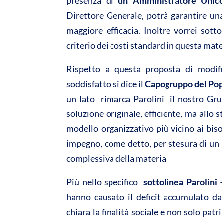
presenza di
un Amministratore Unico,
Direttore Generale, potrà garantire una 
maggiore efficacia. Inoltre vorrei sott
criterio dei costi standard in questa mater
Rispetto a questa proposta di modifi
soddisfatto si dice il
Capogruppo del Popol
un lato  rimarca Parolini  il nostro G
soluzione originale, efficiente, ma allo
modello organizzativo più vicino ai bisogn
impegno, come detto, per stesura di un
complessiva della materia.
Più nello specifico 
sottolinea Parolini
–
hanno causato il deficit accumulato da
chiara la finalità sociale e non solo pa