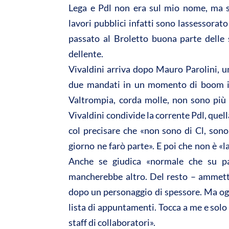
A
o
Lega e Pdl non era sul mio nome, ma su
p
o
lavori pubblici infatti sono lassessorat
p
k
passato al Broletto buona parte delle s
dellente.
Vivaldini arriva dopo Mauro Parolini, una
due mandati in un momento di boom in
Valtrompia, corda molle, non sono più 
Vivaldini condivide la corrente Pdl, quel
col precisare che «non sono di Cl, sono
giorno ne farò parte». E poi che non è «
Anche se giudica «normale che su par
mancherebbe altro. Del resto – ammett
dopo un personaggio di spessore. Ma ogn
lista di appuntamenti. Tocca a me e solo
staff di collaboratori».