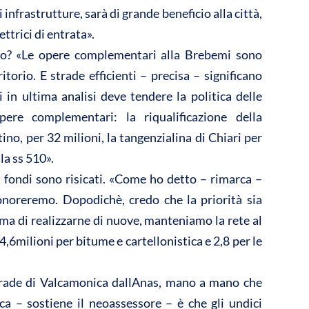
 infrastrutture, sarà di grande beneficio alla città,
ettrici di entrata».
orto? «Le opere complementari alla Brebemi sono
ritorio. E strade efficienti – precisa – significano
i in ultima analisi deve tendere la politica delle
ere complementari: la riqualificazione della
no, per 32 milioni, la tangenzialina di Chiari per
lla ss 510».
 fondi sono risicati. «Come ho detto – rimarca –
onoreremo. Dopodichè, credo che la priorità sia
Prima di realizzarne di nuove, manteniamo la rete al
 4,6milioni per bitume e cartellonistica e 2,8 per le
 strade di Valcamonica dallAnas, mano a mano che
ca – sostiene il neoassessore – è che gli undici