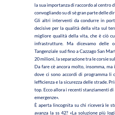
la sua importanza di raccordo al centro di
convogliando su di sè gran parte delle dir
Gli altri interventi da condurre in p
decisive per la qualità della vita sul ter
migliore qualità della vita, che è ciò cu
infrastrutture. Ma dicevamo delle op
Tangenziale sud fino a Cazzago San Marti
20 milioni, la separazione tra le corsie su
Da fare cè ancora molto, insomma, ma i
dove ci sono accordi di programma li 
lefficienza e la sicurezza delle strade. 
top. Ecco allora i recenti stanziamenti di
emergenze».
È aperta lincognita su chi riceverà le
avanza la ss 42? «La soluzione più logi