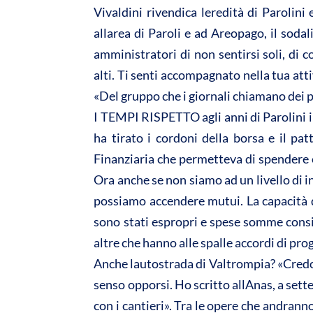
Vivaldini rivendica leredità di Parolin
allarea di Paroli e ad Areopago, il sod
amministratori di non sentirsi soli, di co
alti. Ti senti accompagnato nella tua at
«Del gruppo che i giornali chiamano dei par
I TEMPI RISPETTO agli anni di Parolini 
ha tirato i cordoni della borsa e il patt
Finanziaria che permetteva di spendere og
Ora anche se non siamo ad un livello di
possiamo accendere mutui. La capacità di
sono stati espropri e spese somme cons
altre che hanno alle spalle accordi di p
Anche lautostrada di Valtrompia? «Credo 
senso opporsi. Ho scritto allAnas, a sett
con i cantieri». Tra le opere che andranno