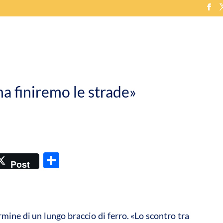
ma finiremo le strade»
C
Post
o
n
di
rmine di un lungo braccio di ferro. «Lo scontro tra