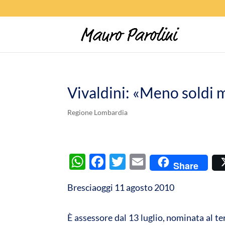
Vivaldini: «Meno soldi 
Regione Lombardia
W
F
T
E
Share
h
ac
w
m
Bresciaoggi 11 agosto 2010
at
e
itt
ail
s
b
er
È assessore dal 13 luglio, nominata al te