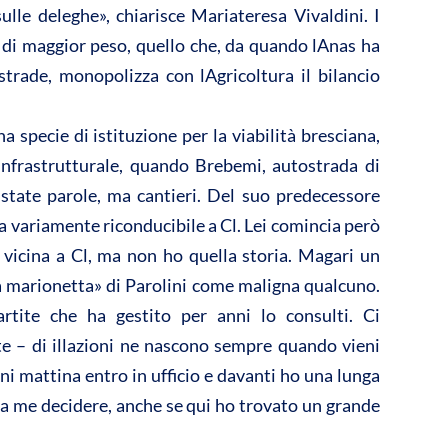
vi
lle deleghe», chiarisce Mariateresa Vivaldini. I
di
o di maggior peso, quello che, da quando lAnas ha
trade, monopolizza con lAgricoltura il bilancio
 specie di istituzione per la viabilità bresciana,
frastrutturale, quando Brebemi, autostrada di
state parole, ma cantieri. Del suo predecessore
la variamente riconducibile a Cl. Lei comincia però
 vicina a Cl, ma non ho quella storia. Magari un
la marionetta» di Parolini come maligna qualcuno.
tite che ha gestito per anni lo consulti. Ci
e – di illazioni ne nascono sempre quando vieni
i mattina entro in ufficio e davanti ho una lunga
 a me decidere, anche se qui ho trovato un grande