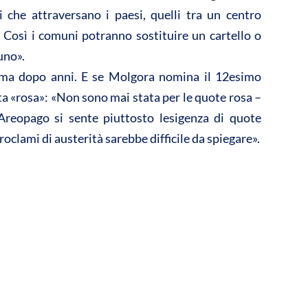
 che attraversano i paesi, quelli tra un centro
a. Così i comuni potranno sostituire un cartello o
uno».
ima dopo anni. E se Molgora nomina il 12esimo
ta «rosa»: «Non sono mai stata per le quote rosa –
Areopago si sente piuttosto lesigenza di quote
oclami di austerità sarebbe difficile da spiegare».