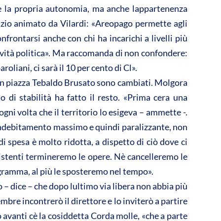
i e la propria autonomia, ma anche lappartenenza
alizio animato da Vilardi: «Areopago permette agli
nfrontarsi anche con chi ha incarichi a livelli più
tività politica». Ma raccomanda di non confondere:
oliani, ci sarà il 10 per cento di Cl».
in piazza Tebaldo Brusato sono cambiati. Molgora
o di stabilità ha fatto il resto. «Prima cera una
ni volta che il territorio lo esigeva – ammette -.
 indebitamento massimo e quindi paralizzante, non
 spesa è molto ridotta, a dispetto di ciò dove ci
istenti termineremo le opere. Nè cancelleremo le
rogramma, al più le sposteremo nel tempo».
– dice – che dopo lultimo via libera non abbia più
embre incontrerò il direttore e lo inviterò a partire
 avanti cè la cosiddetta Corda molle, «che a parte